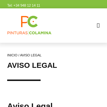
Skip
Tel:
+34 948 12 14 11
to
content
INICIO
/
AVISO LEGAL
AVISO LEGAL
Aviso Legal