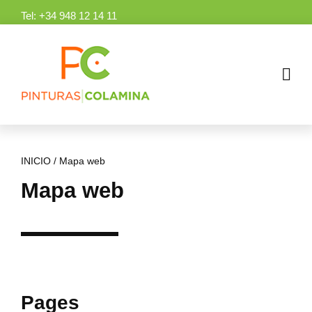
Skip
Tel:
+34 948 12 14 11
to
content
INICIO
/
Mapa web
Mapa web
Pages