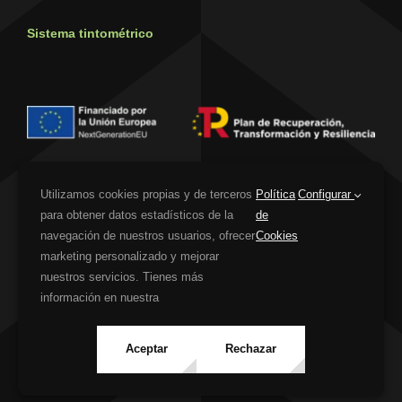
Sistema tintométrico
Utilizamos cookies propias y de terceros
Política
Configurar
Financiado por la Unión Europea – NextGenerationEU. Sin embargo, los puntos
para obtener datos estadísticos de la
de
de vista y las opiniones expresadas son únicamente los del autor o autores y
navegación de nuestros usuarios, ofrecer
Cookies
no reflejan necesariamente los de la Unión Europea o la Comisión Europea. Ni la
marketing personalizado y mejorar
Unión Europea ni la Comisión Europea pueden ser consideradas responsables
nuestros servicios. Tienes más
de las mismas
información en nuestra
Aviso Legal
|
Política de Privacidad
|
Política de Cookies
|
Accesibilidad
Aceptar
Rechazar
|
Mapa web
| web diseñada por
Pies Negros