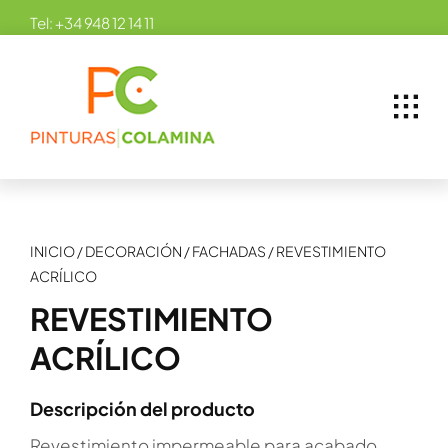
Skip
Tel:
+34 948 12 14 11
to
content
INICIO
/
DECORACIÓN
/
FACHADAS
/
REVESTIMIENTO
ACRÍLICO
REVESTIMIENTO
ACRÍLICO
Descripción del producto
Revestimiento impermeable para acabado