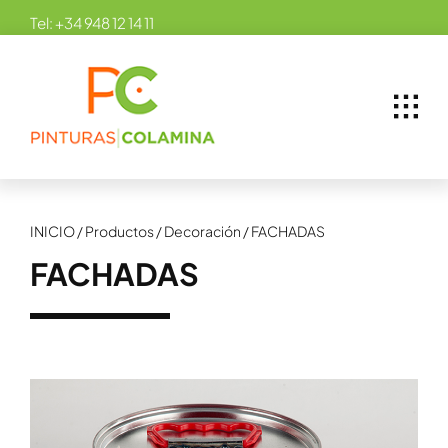
Skip
Tel:
+34 948 12 14 11
to
content
INICIO
/
Productos
/
Decoración
/
FACHADAS
FACHADAS