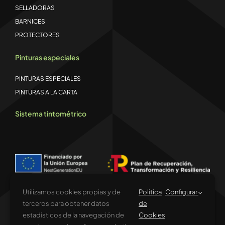
SELLADORAS
BARNICES
PROTECTORES
Pinturas especiales
PINTURAS ESPECIALES
PINTURAS A LA CARTA
Sistema tintométrico
Utilizamos cookies propias y de
Política
Configurar
terceros para obtener datos
de
estadísticos de la navegación de
Cookies
Financiado por la Unión Europea – NextGenerationEU. Sin embargo, los
puntos de vista y las opiniones expresadas son únicamente los del autor o