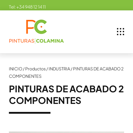
Skip
Tel:
+34 948 12 14 11
to
content
INICIO
/
Productos
/
INDUSTRIA
/
PINTURAS DE ACABADO 2
COMPONENTES
PINTURAS DE ACABADO 2
COMPONENTES