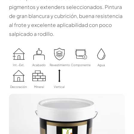
pigmentos y extenders seleccionados. Pintura
de gran blancura y cubrición, buena resistencia
al frote y excelente aplicabilidad con poco
salpicado a rodillo.
Int.-Ext.
Acabado
Revestimiento
Componente
Agua
Decoración
Mineral
Vertical