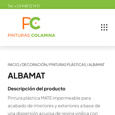
Skip
Tel:
+34 948 12 14 11
to
content
INICIO
/
DECORACIÓN
/
PINTURAS PLÁSTICAS
/
ALBAMAT
ALBAMAT
Descripción del producto
Pintura plástica MATE impermeable para
acabado de interiores y exteriores a base de
una dispersión acuosa de resina vinílica con