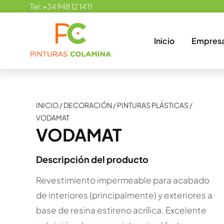
Skip
Tel:
+34 948 12 14 11
to
content
Inicio
Empres
INICIO
/
DECORACIÓN
/
PINTURAS PLÁSTICAS
/
VODAMAT
VODAMAT
Descripción del producto
Revestimiento impermeable para acabado
de interiores (principalmente) y exteriores a
base de resina estireno acrílica. Excelente