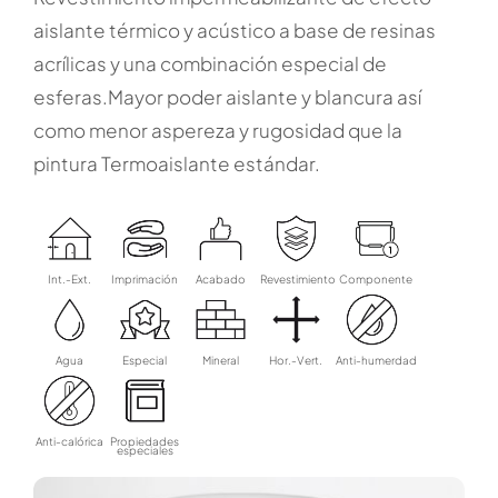
aislante térmico y acústico a base de resinas
acrílicas y una combinación especial de
esferas.Mayor poder aislante y blancura así
como menor aspereza y rugosidad que la
pintura Termoaislante estándar.
Int.-Ext.
Imprimación
Acabado
Revestimiento
Componente
Agua
Especial
Mineral
Hor.-Vert.
Anti-humerdad
Anti-calórica
Propiedades
especiales