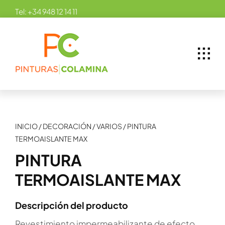
Skip
Tel:
+34 948 12 14 11
to
content
INICIO
/
DECORACIÓN
/
VARIOS
/
PINTURA
TERMOAISLANTE MAX
PINTURA
TERMOAISLANTE MAX
Descripción del producto
Revestimiento impermeabilizante de efecto