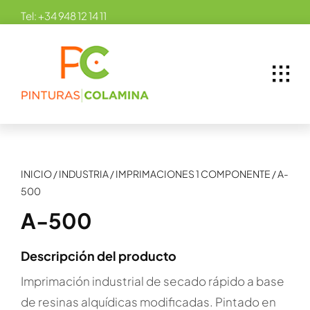
Skip
Tel:
+34 948 12 14 11
to
content
INICIO
/
INDUSTRIA
/
IMPRIMACIONES 1 COMPONENTE
/
A-
500
A-500
Descripción del producto
Imprimación industrial de secado rápido a base
de resinas alquídicas modificadas. Pintado en