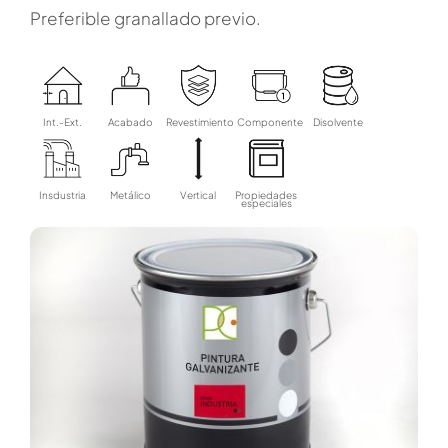
Preferible granallado previo.
Int.-Ext.
Acabado
Revestimiento
Componente
Disolvente
Insdustria
Metálico
Vertical
Propiedades
especiales