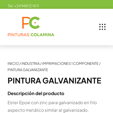
Skip
Tel:
+34 948 12 14 11
to
content
INICIO
/
INDUSTRIA
/
IMPRIMACIONES 1 COMPONENTE
/
PINTURA GALVANIZANTE
PINTURA GALVANIZANTE
Descripción del producto
Ester Epoxi con zinc para galvanizado en frío
aspecto metálico similar al galvanizado.