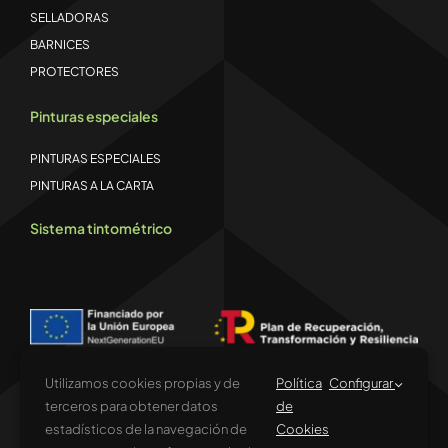
SELLADORAS
BARNICES
PROTECTORES
Pinturas especiales
PINTURAS ESPECIALES
PINTURAS A LA CARTA
Sistema tintométrico
Utilizamos cookies propias y de
Política
Configurar
terceros para obtener datos
de
estadísticos de la navegación de
Cookies
Financiado por la Unión Europea – NextGenerationEU. Sin embargo, los
puntos de vista y las opiniones expresadas son únicamente los del autor o