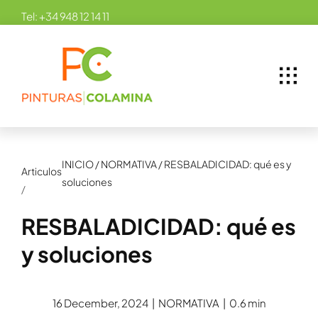
Skip
Tel:
+34 948 12 14 11
to
content
INICIO
/
NORMATIVA
/
RESBALADICIDAD: qué es y
Articulos
soluciones
/
RESBALADICIDAD: qué es
y soluciones
16 December, 2024
|
NORMATIVA
|
0.6 min