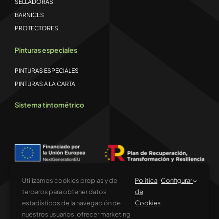
SELLADORAS
BARNICES
PROTECTORES
Pinturas especiales
PINTURAS ESPECIALES
PINTURAS A LA CARTA
Sistema tintométrico
Utilizamos cookies propias y de
Política
Configurar
terceros para obtener datos
de
estadísticos de la navegación de
Cookies
Financiado por la Unión Europea – NextGenerationEU. Sin embargo, los
puntos de vista y las opiniones expresadas son únicamente los del autor o
nuestros usuarios, ofrecer marketing