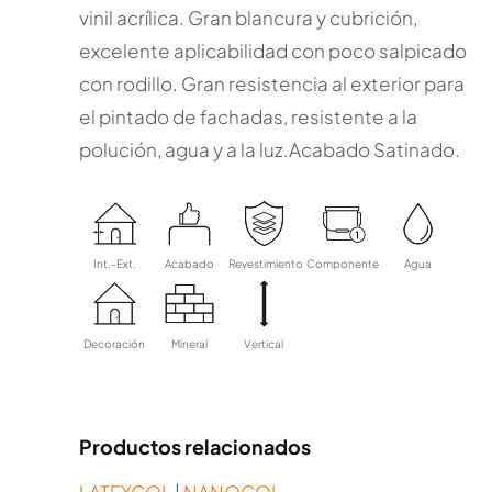
vinil acrílica. Gran blancura y cubrición,
excelente aplicabilidad con poco salpicado
con rodillo. Gran resistencia al exterior para
el pintado de fachadas, resistente a la
polución, agua y a la luz.Acabado Satinado.
Int.-Ext.
Acabado
Revestimiento
Componente
Agua
Decoración
Mineral
Vertical
Productos relacionados
LATEXCOL
|
NANOCOL