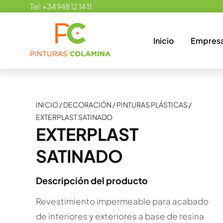
Skip
Tel:
+34 948 12 14 11
to
content
Inicio
Empres
INICIO
/
DECORACIÓN
/
PINTURAS PLÁSTICAS
/
EXTERPLAST SATINADO
EXTERPLAST
SATINADO
Descripción del producto
Revestimiento impermeable para acabado
de interiores y exteriores a base de resina