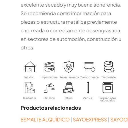
excelente secado y muy buena adherencia.
Se recomienda como imprimación para
piezas o estructura metálica previamente
chorreada o correctamente desengrasada,
en sectores de automoción, construcción u
otros.
Int.-Ext.
Imprimación
Revestimiento
Componente
Disolvente
Insdustria
Metálico
Otros
Vertical
Propiedades
especiales
Productos relacionados
ESMALTE ALQUÍDICO
|
SAYOEXPRESS
|
SAYOCR