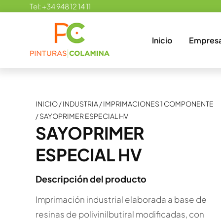
Skip
Tel:
+34 948 12 14 11
to
content
Inicio
Empres
INICIO
/
INDUSTRIA
/
IMPRIMACIONES 1 COMPONENTE
/
SAYOPRIMER ESPECIAL HV
SAYOPRIMER
ESPECIAL HV
Descripción del producto
Imprimación industrial elaborada a base de
resinas de polivinilbutiral modificadas, con