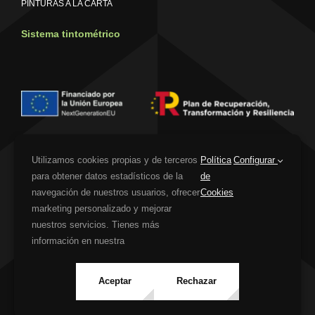
PINTURAS A LA CARTA
Sistema tintométrico
Utilizamos cookies propias y de terceros
Política
Configurar
para obtener datos estadísticos de la
de
Financiado por la Unión Europea – NextGenerationEU. Sin embargo, los puntos
de vista y las opiniones expresadas son únicamente los del autor o autores y
navegación de nuestros usuarios, ofrecer
Cookies
no reflejan necesariamente los de la Unión Europea o la Comisión Europea. Ni la
marketing personalizado y mejorar
Unión Europea ni la Comisión Europea pueden ser consideradas responsables
nuestros servicios. Tienes más
de las mismas
información en nuestra
Aviso Legal
|
Política de Privacidad
|
Política de Cookies
|
Accesibilidad
Aceptar
Rechazar
|
Mapa web
| web diseñada por
Pies Negros