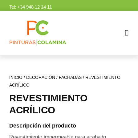
Skip
Tel:
+34 948 12 14 11
to
content
INICIO
/
DECORACIÓN
/
FACHADAS
/
REVESTIMIENTO
ACRÍLICO
REVESTIMIENTO
ACRÍLICO
Descripción del producto
Revestimiento impermeable para acabado