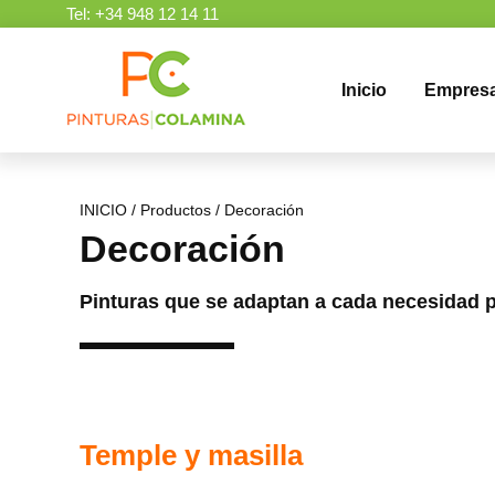
Skip
Tel:
+34 948 12 14 11
to
content
Inicio
Empres
INICIO
/
Productos
/
Decoración
Decoración
Pinturas que se adaptan a cada necesidad p
Temple y masilla