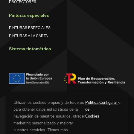
PROTECTORES
Pinturas especiales
PINTURAS ESPECIALES
PINTURAS A LA CARTA
Sistema tintométrico
Utilizamos cookies propias y de terceros
Política
Configurar
para obtener datos estadísticos de la
de
Financiado por la Unión Europea – NextGenerationEU. Sin embargo, los puntos
de vista y las opiniones expresadas son únicamente los del autor o autores y
navegación de nuestros usuarios, ofrecer
Cookies
no reflejan necesariamente los de la Unión Europea o la Comisión Europea. Ni la
marketing personalizado y mejorar
Unión Europea ni la Comisión Europea pueden ser consideradas responsables
nuestros servicios. Tienes más
de las mismas